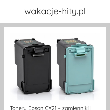
Przejdź
wakacje-hity.pl
do
treści
Tonery Epson CX21 – zamienniki i