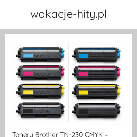
Przejdź
wakacje-hity.pl
do
treści
Tonery Brother TN-230 CMYK –