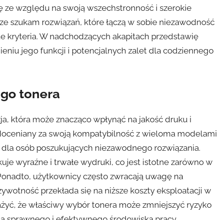
ę ze względu na swoją wszechstronność i szerokie
ze szukam rozwiązań, które łączą w sobie niezawodność
 te kryteria. W nadchodzących akapitach przedstawię
niu jego funkcji i potencjalnych zalet dla codziennego
go tonera
a, która może znacząco wpłynąć na jakość druku i
 doceniany za swoją kompatybilność z wieloma modelami
 dla osób poszukujących niezawodnego rozwiązania.
uje wyraźne i trwałe wydruki, co jest istotne zarówno w
Ponadto, użytkownicy często zwracają uwagę na
wotność przekłada się na niższe koszty eksploatacji w
ażyć, że właściwy wybór tonera może zmniejszyć ryzyko
nia sprawnego i efektywnego środowiska pracy.