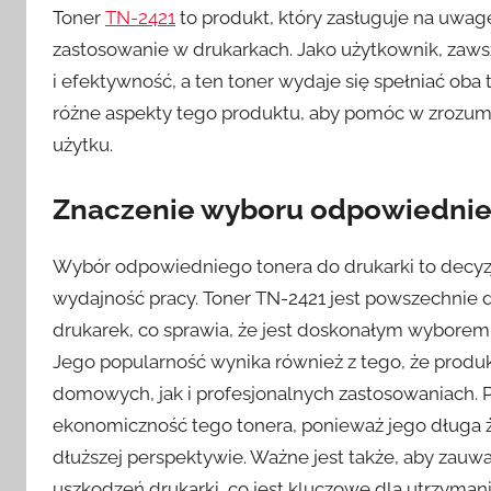
Toner
TN-2421
to produkt, który zasługuje na uwag
zastosowanie w drukarkach. Jako użytkownik, zaws
i efektywność, a ten toner wydaje się spełniać oba
różne aspekty tego produktu, aby pomóc w zrozumie
użytku.
Znaczenie wyboru odpowiednie
Wybór odpowiedniego tonera do drukarki to decyzj
wydajność pracy. Toner TN-2421 jest powszechnie
drukarek, co sprawia, że jest doskonałym wyborem
Jego popularność wynika również z tego, że produk
domowych, jak i profesjonalnych zastosowaniach. 
ekonomiczność tego tonera, ponieważ jego długa ży
dłuższej perspektywie. Ważne jest także, aby zauw
uszkodzeń drukarki, co jest kluczowe dla utrzyma