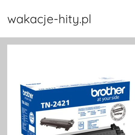
Przejdź
do
wakacje-hity.pl
treści